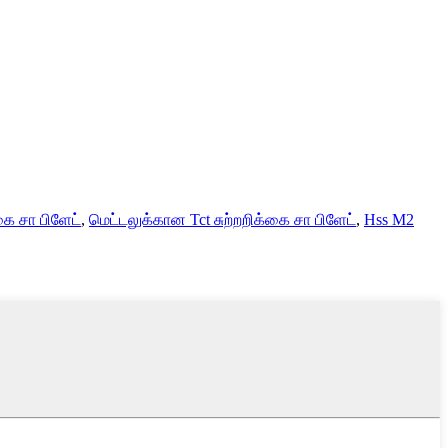
்கை சா பிளேட்
,
மெட்டலுக்கான Tct சுற்றறிக்கை சா பிளேட்
,
Hss M2