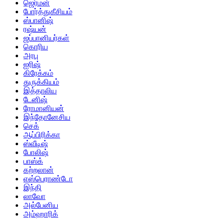
ஜெர்மன்
போர்த்துகீசியம்
ஸ்பானிஷ்
ரஷ்யன்
ஜப்பானியர்கள்
கொரிய
அரபு
ஐரிஷ்
கிரேக்கம்
துருக்கியம்
இத்தாலிய
டேனிஷ்
ரோமானியன்
இந்தோனேசிய
செக்
ஆப்பிரிக்கா
ஸ்வீடிஷ்
போலிஷ்
பாஸ்க்
கற்றலான்
எஸ்பெராண்டோ
இந்தி
லாவோ
அல்பேனிய
அம்ஹாரிக்