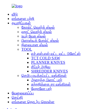
வீடு
எங்களை பற்றி
தயாரிப்புகள்
கோல்ட் வொர்க் ஸ்டீல்
ஹாட் வொர்க் ஸ்டீல்
உயர் வேக ஸ்டீல்
பிளாஸ்டிக் மோல்ட் ஸ்டீல்
நிலையான ஸ்டீல்
TOOL
எச்.எஸ்.எஸ் வட்ட வட்ட பிளேட்ஸ்
TCT COLD SAW
PLANNER KNIVES
சிப்பர் அறிவு
SHREDDER KNIVES
செமி-முடிக்கப்பட்ட வங்கிகள்
அரைத்த பிளாட் பார்
சுற்றறிக்கை சா வங்கிகள்
ஹோலோ பார்
வேலைவாய்ப்பு
செய்தி
எங்களை தொடர்பு கொள்ள