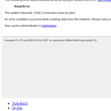
ஆங்கிலம்
பிரஞ்சு