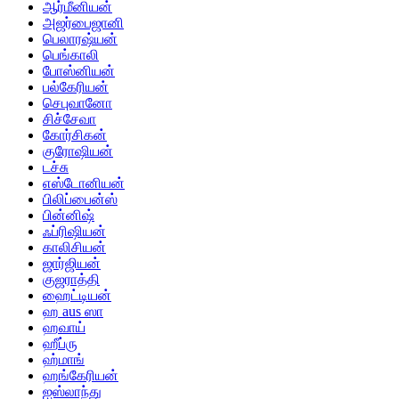
ஆர்மீனியன்
அஜர்பைஜானி
பெலாரஷ்யன்
பெங்காலி
போஸ்னியன்
பல்கேரியன்
செபுவானோ
சிச்சேவா
கோர்சிகன்
குரோஷியன்
டச்சு
எஸ்டோனியன்
பிலிப்பைன்ஸ்
பின்னிஷ்
ஃப்ரிஷியன்
காலிசியன்
ஜார்ஜியன்
குஜராத்தி
ஹைட்டியன்
ஹ aus ஸா
ஹவாய்
ஹீப்ரு
ஹ்மாங்
ஹங்கேரியன்
ஐஸ்லாந்து