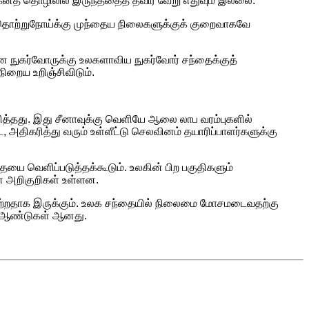
னத் தொழிலில் இருந்ததைத் தவிர வேறு எதுவும் இல்லை.
டு தொற்றுநோய்க்கு முந்தைய நிலைகளுக்குக் குறைவாகவே
சீன நுகர்வோருக்கு உலகளாவிய நுகர்வோர் சந்தைக்குத்
 நிறைய உறிஞ்சிவிடும்.
ங்களித்தது. இது சீனாவுக்கு வெளியே ஆலை லாப வரம்புகளில்
அதிகரித்து வரும் உள்ளீட்டு செலவினம் தயாரிப்பாளர்களுக்கு
ையை வெளிப்படுத்தக்கூடும். உலகின் பிற பகுதிகளும்
ான அறிகுறிகள் உள்ளன.
லையற்றதாக இருக்கும். உலக சந்தையில் நிலைமை மோசமடைவதற்கு
பல ஆண்டுகள் ஆனது.