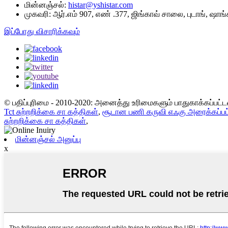
மின்னஞ்சல்:
histar@yshistar.com
முகவரி:
ஆர்.எம் 907, எண் .377, ஜிங்காவ் சாலை, புடாங், ஷாங்
இப்போது விசாரிக்கவும்
© பதிப்புரிமை - 2010-2020: அனைத்து உரிமைகளும் பாதுகாக்கப்பட
Tct சுற்றறிக்கை சா கத்திகள்
,
சூடான பணி கருவி எஃகு அரைக்கப்பட
சுற்றறிக்கை சா கத்திகள்
,
மின்னஞ்சல் அனுப்பு
x