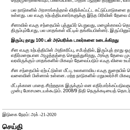
நெறிமுறைகளையும், பசுமையான, அதிக ஆற்றல் திறனுள்ள, வாக
பல நாடுகளில் அரசாங்கத்தால் விதிக்கப்பட்ட கட்டுப்பாடுகளை
உள்ளது. பல எஃகு உற்பத்தியாளர்களுக்கு இந்த பிரிவின் தேவை 
சீனாவில் எஃகு சந்தையில் புத்துயிர் பெறுவது, மழைக்காலம் த
திரும்பும்போது, ​​பல மாதங்கள் வீட்டில் தங்கியபின்னர். இருப்பி
இரும்பு தாது 100 டன் அமெரிக்க டாலர்களை உடைக்கிறது
சீன எஃகு உற்பத்தியின் அதிகரிப்பு, சமீபத்தில், இரும்புத் தா
எதிர்மறையான அழுத்தத்தை செலுத்துகிறது, அங்கு தேவை முடக்க
வரவிருக்கும் மாதங்களில் மிகவும் தேவைப்படும் எஃகு விலை 
சீன சந்தையில் ஏற்பட்டுள்ள மீட்பு, உலகளாவிய எஃகு துறையில்
வளைவின் பின்னால் உள்ளன. மற்ற நாடுகளில் மறுமலர்ச்சி மிகவ
மீட்புக்கான பாதை சீரற்றதாக இருக்கும் என எதிர்பார்க்கப்
முன்பு மோசமடையக்கூடும். 2008/9 நிதி நெருக்கடியைத் தொடர
இடுகை நேரம்: அக் -21-2020
செய்தி