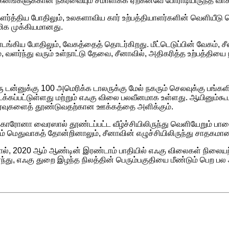
னங்களுக்கான நகர்வையும் சமாளிக்க ஏற்கனவே போராடியிருந்த வாக
 தளர்த்திய போதிலும், உலகளாவிய கார் உற்பத்தியாளர்களின் வெளியீ
மிக முக்கியமானது.
ொடங்கிய போதிலும், வேகத்தைத் தொடர்கிறது. மீட்டெடுப்பின் வேகம், 
னும், வளர்ந்து வரும் உள்நாட்டு தேவை, சீனாவில், அதிகரித்த உற்பத்தியை
து ஒரு டன்னுக்கு 100 அமெரிக்க டாலருக்கு மேல் நகரும் செலவுக்கு ப
ப்பட்டுள்ளது மற்றும் எஃகு விலை பலவீனமாக உள்ளது. ஆயினும்கூட, 
உயர்வுகளைத் தூண்டுவதற்கான ஊக்கத்தை அளிக்கும்.
 கொரோனா வைரஸால் தூண்டப்பட்ட வீழ்ச்சியிலிருந்து வெளியேறும் பாத
ும் மெதுவாகத் தோன்றினாலும், சீனாவின் எழுச்சியிலிருந்து சாதகம
படுவதால், 2020 ஆம் ஆண்டின் இரண்டாம் பாதியில் எஃகு விலைகள் நி
்ந்து, எஃகு துறை இழந்த நிலத்தின் பெரும்பகுதியை மீண்டும் பெற 