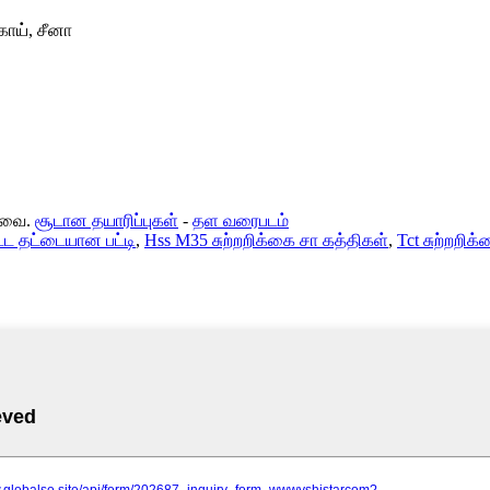
காய், சீனா
்டவை.
சூடான தயாரிப்புகள்
-
தள வரைபடம்
்ட தட்டையான பட்டி
,
Hss M35 சுற்றறிக்கை சா கத்திகள்
,
Tct சுற்றறிக