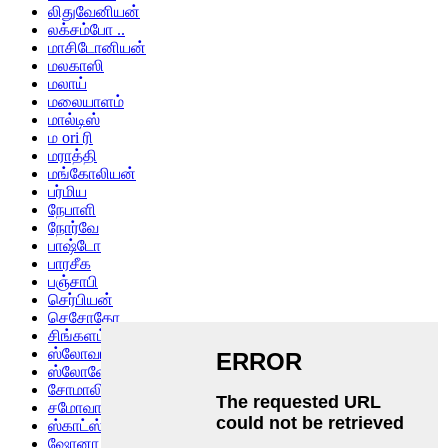
லிதுவேனியன்
லக்சம்போ ..
மாசிடோனியன்
மலகாஸி
மலாய்
மலையாளம்
மால்டிஸ்
ம ori ரி
மராத்தி
மங்கோலியன்
பர்மிய
நேபாளி
நோர்வே
பாஷ்டோ
பாரசீக
பஞ்சாபி
செர்பியன்
செசோதோ
சிங்களம்
ஸ்லோவாக்
ஸ்லோவேனியன்
சோமாலி
சமோவான்
ஸ்காட்ஸ் கேலிக்
ஷோனா