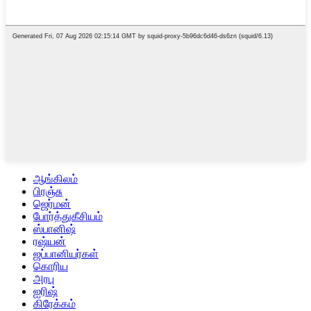
ஆங்கிலம்
பிரஞ்சு
ஜெர்மன்
போர்த்துகீசியம்
ஸ்பானிஷ்
ரஷ்யன்
ஜப்பானியர்கள்
கொரிய
அரபு
ஐரிஷ்
கிரேக்கம்