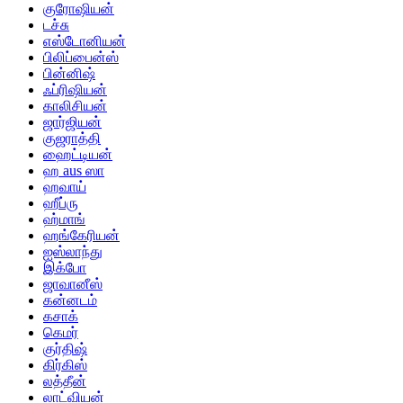
குரோஷியன்
டச்சு
எஸ்டோனியன்
பிலிப்பைன்ஸ்
பின்னிஷ்
ஃப்ரிஷியன்
காலிசியன்
ஜார்ஜியன்
குஜராத்தி
ஹைட்டியன்
ஹ aus ஸா
ஹவாய்
ஹீப்ரு
ஹ்மாங்
ஹங்கேரியன்
ஐஸ்லாந்து
இக்போ
ஜாவானீஸ்
கன்னடம்
கசாக்
கெமர்
குர்திஷ்
கிர்கிஸ்
லத்தீன்
லாட்வியன்