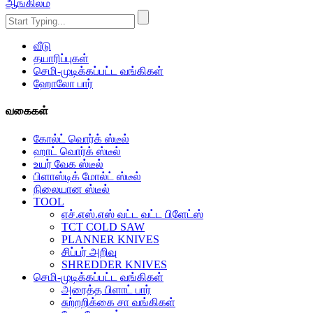
ஆங்கிலம்
வீடு
தயாரிப்புகள்
செமி-முடிக்கப்பட்ட வங்கிகள்
ஹோலோ பார்
வகைகள்
கோல்ட் வொர்க் ஸ்டீல்
ஹாட் வொர்க் ஸ்டீல்
உயர் வேக ஸ்டீல்
பிளாஸ்டிக் மோல்ட் ஸ்டீல்
நிலையான ஸ்டீல்
TOOL
எச்.எஸ்.எஸ் வட்ட வட்ட பிளேட்ஸ்
TCT COLD SAW
PLANNER KNIVES
சிப்பர் அறிவு
SHREDDER KNIVES
செமி-முடிக்கப்பட்ட வங்கிகள்
அரைத்த பிளாட் பார்
சுற்றறிக்கை சா வங்கிகள்