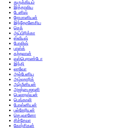
துருக்கியம்
இத்தாலிய
டேனிஷ்
ரோமானியன்
இந்தோனேசிய
செக்
ஆப்பிரிக்கா
ஸ்வீடிஷ்
போலிஷ்
பாஸ்க்
கற்றலான்
எஸ்பெராண்டோ
இந்தி
லாவோ
அல்பேனிய
அம்ஹாரிக்
ஆர்மீனியன்
அஜர்பைஜானி
பெலாரஷ்யன்
பெங்காலி
போஸ்னியன்
பல்கேரியன்
செபுவானோ
சிச்சேவா
கோர்சிகன்