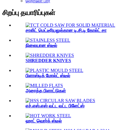
ஹோலோ பார்
சிறப்பு தயாரிப்புகள்
சாலிட் மெட்டீரியலுக்கான டி.சி.டி கோல்ட் சா
நிலையான ஸ்டீல்
SHREDDER KNIVES
பிளாஸ்டிக் மோல்ட் ஸ்டீல்
அரைத்த பிளாட்டுகள்
எச்.எஸ்.எஸ் வட்ட வட்ட பிளேட்ஸ்
ஹாட் வொர்க் ஸ்டீல்