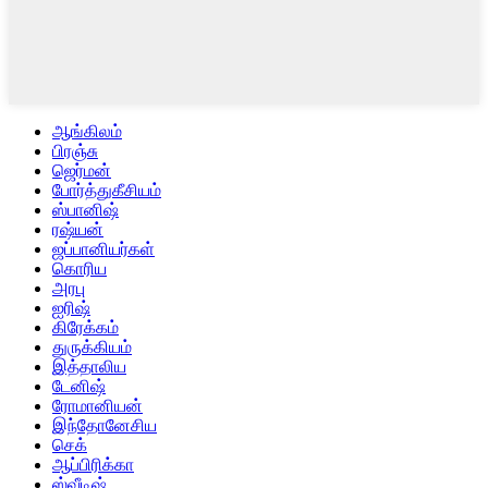
ஆங்கிலம்
பிரஞ்சு
ஜெர்மன்
போர்த்துகீசியம்
ஸ்பானிஷ்
ரஷ்யன்
ஜப்பானியர்கள்
கொரிய
அரபு
ஐரிஷ்
கிரேக்கம்
துருக்கியம்
இத்தாலிய
டேனிஷ்
ரோமானியன்
இந்தோனேசிய
செக்
ஆப்பிரிக்கா
ஸ்வீடிஷ்