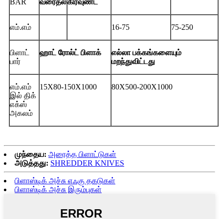
BAR
வரைதல்
கிரவுண்ட்
எம்.எம்
16-75
75-250
பிளாட்
ஹாட் ரோல்ட் பிளாக்
எல்லா பக்கங்களையும்
பார்
மறந்துவிட்டது
எம்.எம்
15X80-150X1000
80X500-200X1000
இல் திக்
எக்ஸ்
அகலம்
முந்தைய:
அரைத்த பிளாட்டுகள்
அடுத்தது:
SHREDDER KNIVES
பிளாஸ்டிக் அச்சு எஃகு தகடுகள்
பிளாஸ்டிக் அச்சு இரும்புகள்