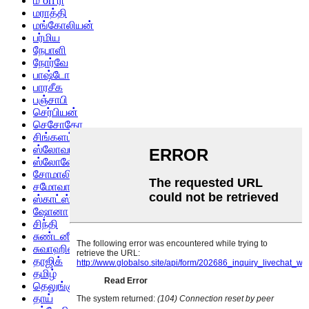
ம ori ரி
மராத்தி
மங்கோலியன்
பர்மிய
நேபாளி
நோர்வே
பாஷ்டோ
பாரசீக
பஞ்சாபி
செர்பியன்
செசோதோ
சிங்களம்
ஸ்லோவாக்
ஸ்லோவேனியன்
சோமாலி
சமோவான்
ஸ்காட்ஸ் கேலிக்
ஷோனா
சிந்தி
சுண்டனீஸ்
சுவாஹிலி
தாஜிக்
தமிழ்
தெலுங்கு
தாய்