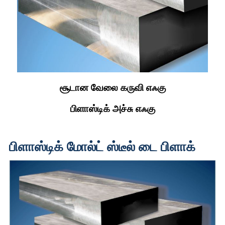
சூடான வேலை கருவி எஃகு
பிளாஸ்டிக் அச்சு எஃகு
பிளாஸ்டிக் மோல்ட் ஸ்டீல் டை பிளாக்