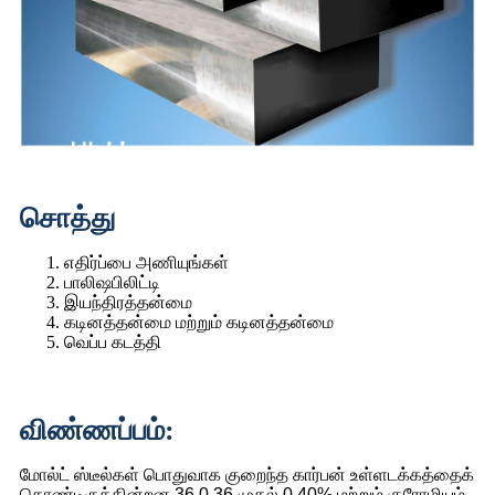
சொத்து
எதிர்ப்பை அணியுங்கள்
பாலிஷபிலிட்டி
இயந்திரத்தன்மை
கடினத்தன்மை மற்றும் கடினத்தன்மை
வெப்ப கடத்தி
விண்ணப்பம்:
மோல்ட் ஸ்டீல்கள் பொதுவாக குறைந்த கார்பன் உள்ளடக்கத்தைக்
கொண்டிருக்கின்றன 36 0.36 முதல் 0.40% மற்றும் குரோமியம்