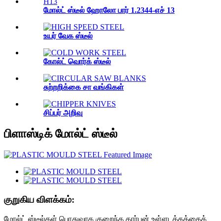
மோல்ட் ஸ்டீல் ஹோலோ பார் 1.2344-எச் 13
உயர் வேக ஸ்டீல்
கோல்ட் வொர்க் ஸ்டீல்
சுற்றறிக்கை சா வங்கிகள்
சிப்பர் அறிவு
பிளாஸ்டிக் மோல்ட் ஸ்டீல்
குறுகிய விளக்கம்:
மோல்ட் ஸ்டீல்கள் பொதுவாக குறைந்த கார்பன் உள்ளடக்கத்தைக்