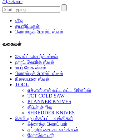
ஆங்கிலம்
வீடு
தயாரிப்புகள்
பிளாஸ்டிக் மோல்ட் ஸ்டீல்
வகைகள்
கோல்ட் வொர்க் ஸ்டீல்
ஹாட் வொர்க் ஸ்டீல்
உயர் வேக ஸ்டீல்
பிளாஸ்டிக் மோல்ட் ஸ்டீல்
நிலையான ஸ்டீல்
TOOL
எச்.எஸ்.எஸ் வட்ட வட்ட பிளேட்ஸ்
TCT COLD SAW
PLANNER KNIVES
சிப்பர் அறிவு
SHREDDER KNIVES
செமி-முடிக்கப்பட்ட வங்கிகள்
அரைத்த பிளாட் பார்
சுற்றறிக்கை சா வங்கிகள்
ஹோலோ பார்