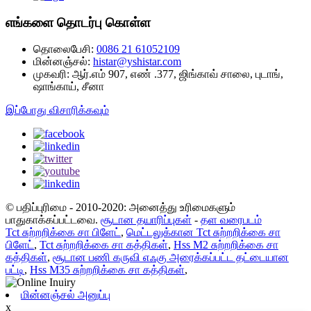
எங்களை தொடர்பு கொள்ள
தொலைபேசி:
0086 21 61052109
மின்னஞ்சல்:
histar@yshistar.com
முகவரி:
ஆர்.எம் 907, எண் .377, ஜிங்காவ் சாலை, புடாங்,
ஷாங்காய், சீனா
இப்போது விசாரிக்கவும்
© பதிப்புரிமை - 2010-2020: அனைத்து உரிமைகளும்
பாதுகாக்கப்பட்டவை.
சூடான தயாரிப்புகள்
-
தள வரைபடம்
Tct சுற்றறிக்கை சா பிளேட்
,
மெட்டலுக்கான Tct சுற்றறிக்கை சா
பிளேட்
,
Tct சுற்றறிக்கை சா கத்திகள்
,
Hss M2 சுற்றறிக்கை சா
கத்திகள்
,
சூடான பணி கருவி எஃகு அரைக்கப்பட்ட தட்டையான
பட்டி
,
Hss M35 சுற்றறிக்கை சா கத்திகள்
,
மின்னஞ்சல் அனுப்பு
x