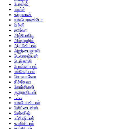
போலிஷ்
பாஸ்க்
கற்றலான்
எஸ்பெராண்டோ
இந்தி
லாவோ
அல்பேனிய
அம்ஹாரிக்
ஆர்மீனியன்
அஜர்பைஜானி
பெலாரஷ்யன்
பெங்காலி
போஸ்னியன்
பல்கேரியன்
செபுவானோ
சிச்சேவா
கோர்சிகன்
குரோஷியன்
டச்சு
எஸ்டோனியன்
பிலிப்பைன்ஸ்
பின்னிஷ்
ஃப்ரிஷியன்
காலிசியன்
ஜார்ஜியன்