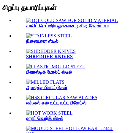
சிறப்பு தயாரிப்புகள்
சாலிட் மெட்டீரியலுக்கான டி.சி.டி கோல்ட் சா
நிலையான ஸ்டீல்
SHREDDER KNIVES
பிளாஸ்டிக் மோல்ட் ஸ்டீல்
அரைத்த பிளாட்டுகள்
எச்.எஸ்.எஸ் வட்ட வட்ட பிளேட்ஸ்
ஹாட் வொர்க் ஸ்டீல்