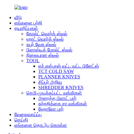
வீடு
எங்களை பற்றி
தயாரிப்புகள்
கோல்ட் வொர்க் ஸ்டீல்
ஹாட் வொர்க் ஸ்டீல்
உயர் வேக ஸ்டீல்
பிளாஸ்டிக் மோல்ட் ஸ்டீல்
நிலையான ஸ்டீல்
TOOL
எச்.எஸ்.எஸ் வட்ட வட்ட பிளேட்ஸ்
TCT COLD SAW
PLANNER KNIVES
சிப்பர் அறிவு
SHREDDER KNIVES
செமி-முடிக்கப்பட்ட வங்கிகள்
அரைத்த பிளாட் பார்
சுற்றறிக்கை சா வங்கிகள்
ஹோலோ பார்
வேலைவாய்ப்பு
செய்தி
எங்களை தொடர்பு கொள்ள