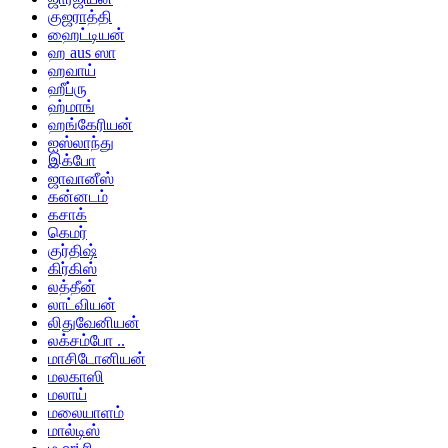
குஜராத்தி
ஹைட்டியன்
ஹ aus ஸா
ஹவாய்
ஹீப்ரு
ஹ்மாங்
ஹங்கேரியன்
ஐஸ்லாந்து
இக்போ
ஜாவானீஸ்
கன்னடம்
கசாக்
கெமர்
குர்திஷ்
கிர்கிஸ்
லத்தீன்
லாட்வியன்
லிதுவேனியன்
லக்சம்போ ..
மாசிடோனியன்
மலகாஸி
மலாய்
மலையாளம்
மால்டிஸ்