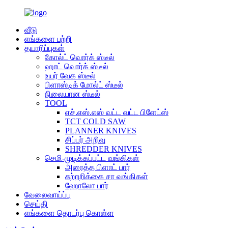
வீடு
எங்களை பற்றி
தயாரிப்புகள்
கோல்ட் வொர்க் ஸ்டீல்
ஹாட் வொர்க் ஸ்டீல்
உயர் வேக ஸ்டீல்
பிளாஸ்டிக் மோல்ட் ஸ்டீல்
நிலையான ஸ்டீல்
TOOL
எச்.எஸ்.எஸ் வட்ட வட்ட பிளேட்ஸ்
TCT COLD SAW
PLANNER KNIVES
சிப்பர் அறிவு
SHREDDER KNIVES
செமி-முடிக்கப்பட்ட வங்கிகள்
அரைத்த பிளாட் பார்
சுற்றறிக்கை சா வங்கிகள்
ஹோலோ பார்
வேலைவாய்ப்பு
செய்தி
எங்களை தொடர்பு கொள்ள