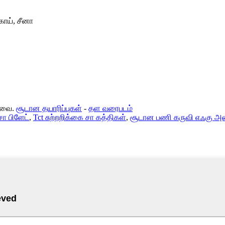
காய், சீனா
்டவை.
சூடான தயாரிப்புகள்
-
தள வரைபடம்
சா பிளேட்
,
Tct சுற்றறிக்கை சா கத்திகள்
,
சூடான பணி கருவி எஃகு அரை