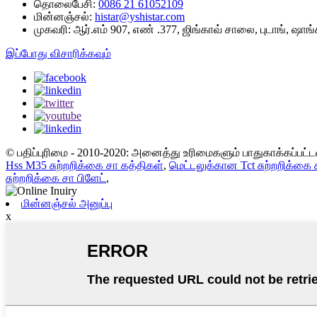
தொலைபேசி:
0086 21 61052109
மின்னஞ்சல்:
histar@yshistar.com
முகவரி:
ஆர்.எம் 907, எண் .377, ஜிங்காவ் சாலை, புடாங், ஷாங்
இப்போது விசாரிக்கவும்
© பதிப்புரிமை - 2010-2020: அனைத்து உரிமைகளும் பாதுகாக்கப்பட
Hss M35 சுற்றறிக்கை சா கத்திகள்
,
மெட்டலுக்கான Tct சுற்றறிக்கை 
சுற்றறிக்கை சா பிளேட்
,
மின்னஞ்சல் அனுப்பு
x