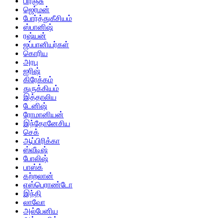
பிரஞ்சு
ஜெர்மன்
போர்த்துகீசியம்
ஸ்பானிஷ்
ரஷ்யன்
ஜப்பானியர்கள்
கொரிய
அரபு
ஐரிஷ்
கிரேக்கம்
துருக்கியம்
இத்தாலிய
டேனிஷ்
ரோமானியன்
இந்தோனேசிய
செக்
ஆப்பிரிக்கா
ஸ்வீடிஷ்
போலிஷ்
பாஸ்க்
கற்றலான்
எஸ்பெராண்டோ
இந்தி
லாவோ
அல்பேனிய