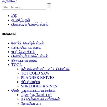
ஆங்கிலம்
வீடு
தயாரிப்புகள்
பிளாஸ்டிக் மோல்ட் ஸ்டீல்
வகைகள்
கோல்ட் வொர்க் ஸ்டீல்
ஹாட் வொர்க் ஸ்டீல்
உயர் வேக ஸ்டீல்
பிளாஸ்டிக் மோல்ட் ஸ்டீல்
நிலையான ஸ்டீல்
TOOL
எச்.எஸ்.எஸ் வட்ட வட்ட பிளேட்ஸ்
TCT COLD SAW
PLANNER KNIVES
சிப்பர் அறிவு
SHREDDER KNIVES
செமி-முடிக்கப்பட்ட வங்கிகள்
அரைத்த பிளாட் பார்
சுற்றறிக்கை சா வங்கிகள்
ஹோலோ பார்