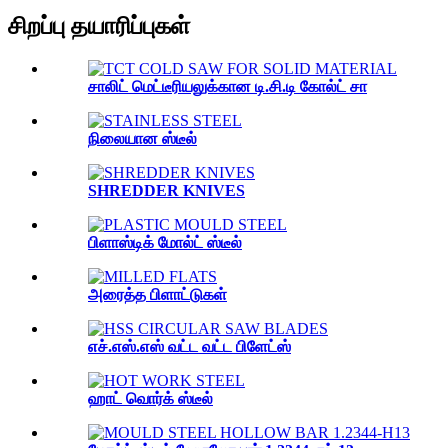
சிறப்பு தயாரிப்புகள்
சாலிட் மெட்டீரியலுக்கான டி.சி.டி கோல்ட் சா
நிலையான ஸ்டீல்
SHREDDER KNIVES
பிளாஸ்டிக் மோல்ட் ஸ்டீல்
அரைத்த பிளாட்டுகள்
எச்.எஸ்.எஸ் வட்ட வட்ட பிளேட்ஸ்
ஹாட் வொர்க் ஸ்டீல்