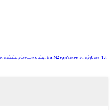
க்கப்பட்ட தட்டையான பட்டி
,
Hss M2 சுற்றறிக்கை சா கத்திகள்
,
Tct