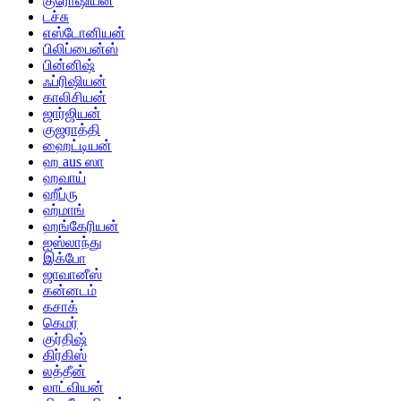
குரோஷியன்
டச்சு
எஸ்டோனியன்
பிலிப்பைன்ஸ்
பின்னிஷ்
ஃப்ரிஷியன்
காலிசியன்
ஜார்ஜியன்
குஜராத்தி
ஹைட்டியன்
ஹ aus ஸா
ஹவாய்
ஹீப்ரு
ஹ்மாங்
ஹங்கேரியன்
ஐஸ்லாந்து
இக்போ
ஜாவானீஸ்
கன்னடம்
கசாக்
கெமர்
குர்திஷ்
கிர்கிஸ்
லத்தீன்
லாட்வியன்