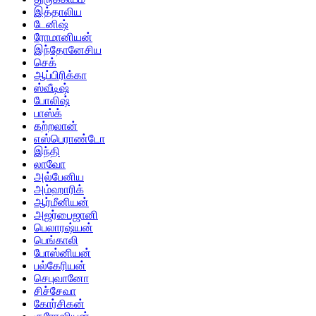
இத்தாலிய
டேனிஷ்
ரோமானியன்
இந்தோனேசிய
செக்
ஆப்பிரிக்கா
ஸ்வீடிஷ்
போலிஷ்
பாஸ்க்
கற்றலான்
எஸ்பெராண்டோ
இந்தி
லாவோ
அல்பேனிய
அம்ஹாரிக்
ஆர்மீனியன்
அஜர்பைஜானி
பெலாரஷ்யன்
பெங்காலி
போஸ்னியன்
பல்கேரியன்
செபுவானோ
சிச்சேவா
கோர்சிகன்