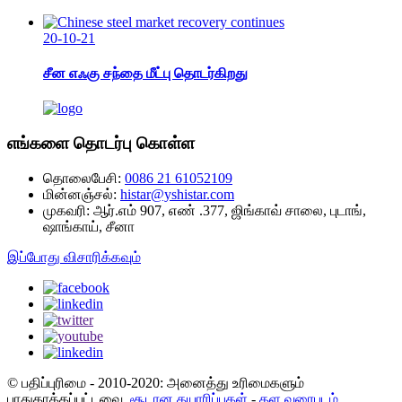
20-10-21
சீன எஃகு சந்தை மீட்பு தொடர்கிறது
எங்களை தொடர்பு கொள்ள
தொலைபேசி:
0086 21 61052109
மின்னஞ்சல்:
histar@yshistar.com
முகவரி:
ஆர்.எம் 907, எண் .377, ஜிங்காவ் சாலை, புடாங்,
ஷாங்காய், சீனா
இப்போது விசாரிக்கவும்
© பதிப்புரிமை - 2010-2020: அனைத்து உரிமைகளும்
பாதுகாக்கப்பட்டவை.
சூடான தயாரிப்புகள்
-
தள வரைபடம்