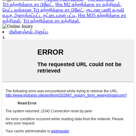
Tct சுற்றறிக்கை சா பிளேட்
,
Hss M2 சுற்றறிக்கை சா கத்திகள்
,
மெட்டலுக்கான Tct சுற்றறிக்கை சா பிளேட்
,
சூடான பணி கருவி
எஃகு அரைக்கப்பட்ட தட்டையான பட்டி
,
Hss M35 சுற்றறிக்கை சா
கத்திகள்
,
Tct சுற்றறிக்கை சா கத்திகள்
,
மின்னஞ்சல் அனுப்பு
x