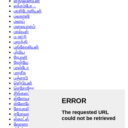
லிதுவேனியன்
லக்சம்போ ..
மாசிடோனியன்
மலகாஸி
மலாய்
மலையாளம்
மால்டிஸ்
ம ori ரி
மராத்தி
மங்கோலியன்
பர்மிய
நேபாளி
நோர்வே
பாஷ்டோ
பாரசீக
பஞ்சாபி
செர்பியன்
செசோதோ
சிங்களம்
ஸ்லோவாக்
ஸ்லோவேனியன்
சோமாலி
சமோவான்
ஸ்காட்ஸ் கேலிக்
ஷோனா