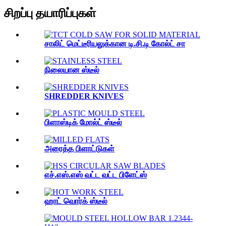
சிறப்பு தயாரிப்புகள்
சாலிட் மெட்டீரியலுக்கான டி.சி.டி கோல்ட் சா
நிலையான ஸ்டீல்
SHREDDER KNIVES
பிளாஸ்டிக் மோல்ட் ஸ்டீல்
அரைத்த பிளாட்டுகள்
எச்.எஸ்.எஸ் வட்ட வட்ட பிளேட்ஸ்
ஹாட் வொர்க் ஸ்டீல்