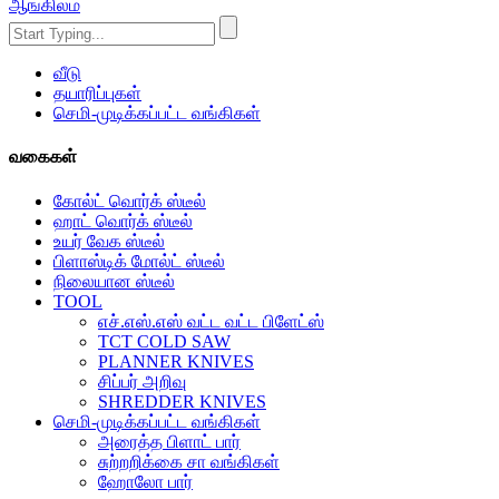
ஆங்கிலம்
வீடு
தயாரிப்புகள்
செமி-முடிக்கப்பட்ட வங்கிகள்
வகைகள்
கோல்ட் வொர்க் ஸ்டீல்
ஹாட் வொர்க் ஸ்டீல்
உயர் வேக ஸ்டீல்
பிளாஸ்டிக் மோல்ட் ஸ்டீல்
நிலையான ஸ்டீல்
TOOL
எச்.எஸ்.எஸ் வட்ட வட்ட பிளேட்ஸ்
TCT COLD SAW
PLANNER KNIVES
சிப்பர் அறிவு
SHREDDER KNIVES
செமி-முடிக்கப்பட்ட வங்கிகள்
அரைத்த பிளாட் பார்
சுற்றறிக்கை சா வங்கிகள்
ஹோலோ பார்