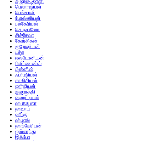
அஜர்பைஜானி
பெலாரஷ்யன்
பெங்காலி
போஸ்னியன்
பல்கேரியன்
செபுவானோ
சிச்சேவா
கோர்சிகன்
குரோஷியன்
டச்சு
எஸ்டோனியன்
பிலிப்பைன்ஸ்
பின்னிஷ்
ஃப்ரிஷியன்
காலிசியன்
ஜார்ஜியன்
குஜராத்தி
ஹைட்டியன்
ஹ aus ஸா
ஹவாய்
ஹீப்ரு
ஹ்மாங்
ஹங்கேரியன்
ஐஸ்லாந்து
இக்போ