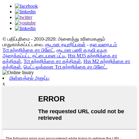
© பதிப்புரிமை - 2010-2020: அனைத்து உரிமைகளும்
பாதுகாக்கப்பட்டவை.
சூடான தயாரிப்புகள்
-
தள வரைபடம்
Tct சுற்றறிக்கை சா பிளேட்
,
சூடான பணி கருவி எஃகு
அரைக்கப்பட்ட தட்டையான பட்டி
,
Hss M35 சுற்றறிக்கை சா
கத்திகள்
,
Tct சுற்றறிக்கை சா கத்திகள்
,
Hss M2 சுற்றறிக்கை சா
கத்திகள்
,
மெட்டலுக்கான Tct சுற்றறிக்கை சா பிளேட்
,
மின்னஞ்சல் அனுப்பு
x