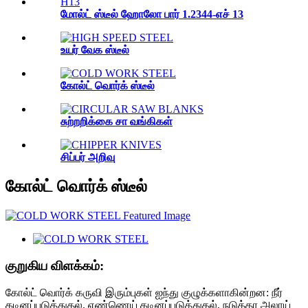
மோல்ட் ஸ்டீல் ஹோலோ பார் 1.2344-எச் 13
உயர் வேக ஸ்டீல்
கோல்ட் வொர்க் ஸ்டீல்
சுற்றறிக்கை சா வங்கிகள்
சிப்பர் அறிவு
கோல்ட் வொர்க் ஸ்டீல்
குறுகிய விளக்கம்:
கோல்ட் வொர்க் கருவி இரும்புகள் ஐந்து குழுக்களாகின்றன: நீர்
கடினப்படுத்துதல், எண்ணெய் கடினப்படுத்துதல், நடுத்தர அலாய்