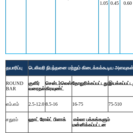
1.05
0.45
0.60
தயாரிப்பு
டெலிவரி நிபந்தனை மற்றும் கிடைக்கக்கூடிய அளவுகள
ROUND
குளிர்
சென்டர்லெஸ்
தோலுரிக்கப்பட்டது
இயக்கப்பட்ட
BAR
வரைதல்
கிரவுண்ட்
எம்.எம்
2.5-12.0
8.5-16
16-75
75-510
சதுரம்
ஹாட் ரோல்ட் பிளாக்
எல்லா பக்கங்களும்
மன்னிக்கப்பட்டன