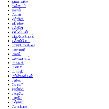
ஜாவானீஸ்
கன்னடம்
கசாக்
கெமர்
குர்திஷ்
கிர்கிஸ்
லத்தீன்
லாட்வியன்
லிதுவேனியன்
லக்சம்போ ..
மாசிடோனியன்
மலகாஸி
மலாய்
மலையாளம்
மால்டிஸ்
ம ori ரி
மராத்தி
மங்கோலியன்
பர்மிய
நேபாளி
நோர்வே
பாஷ்டோ
பாரசீக
பஞ்சாபி
செர்பியன்