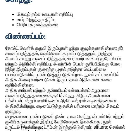
மிகவும் நல்ல உடைகள் எதிர்ப்பு
உயர் அழுத்த எதிர்ப்பு
பெரிய கடினத்தன்மை
விண்ணப்பம்:
கோல்ட் வொர்க் கருவி இரும்புகள் ஐந்து குழுக்களாகின்றன: நீர்
கடினப்படுத்துதல், எண்ணெய் கடினப்படுத்துதல், நடுத்தர
அலாய் காற்று கடினப்படுத்துதல், உயர் கார்பன்-உயர் குரோமியம்
மற்றும் அதிர்ச்சி எதிர்ப்பு. அவற்றின் பெயர் குறிப்பிடுவது போல,
இந்த இரும்புகள் குறைந்த முதல் நடுத்தர வெப்பநிலை
பயன்பாடுகளில் பயன்படுத்தப்படுகின்றன. நுண் கட்டமைப்பில்
அதிக அளவு கார்பைடுகள் இருப்பதால் அதிக உடைகளை
எதிர்க்கின்றன.
அதிக கார்பன் மற்றும் குரோமியம் உள்ளடக்கம் ஆழமான
கடினப்படுத்துதலை ஊக்குவிக்கிறது. சிறிய அளவிலான
டங்ஸ்டன் மற்றும் மாலிப்டினம் ஆகியவற்றால் கடினத்தன்மை
அதிகரிக்கிறது. கடினப்படுத்துதலில் பரிமாண மாற்றம் மிகவும்
குறைவு.
வழக்கமான பயன்பாடுகள் நீண்ட கால வெற்று, ஸ்டாம்பிங் மற்றும்
குளிர் உருவாக்கும் இறப்பு; லேமினேஷன் இறக்கிறது; நூல்
உருட்டல் இறக்கிறது; ட்ரிம்மர் இறந்துவிடுகிறார்; slitters; செங்கல்