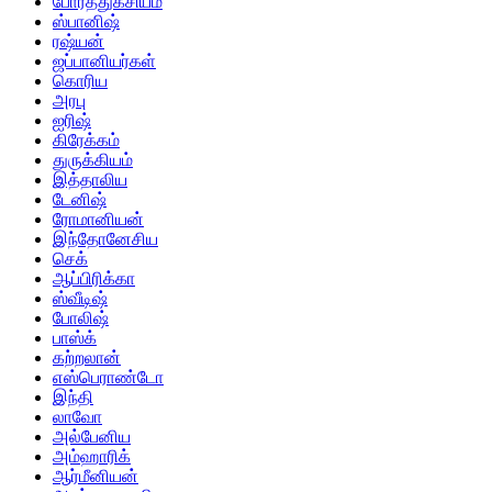
போர்த்துகீசியம்
ஸ்பானிஷ்
ரஷ்யன்
ஜப்பானியர்கள்
கொரிய
அரபு
ஐரிஷ்
கிரேக்கம்
துருக்கியம்
இத்தாலிய
டேனிஷ்
ரோமானியன்
இந்தோனேசிய
செக்
ஆப்பிரிக்கா
ஸ்வீடிஷ்
போலிஷ்
பாஸ்க்
கற்றலான்
எஸ்பெராண்டோ
இந்தி
லாவோ
அல்பேனிய
அம்ஹாரிக்
ஆர்மீனியன்