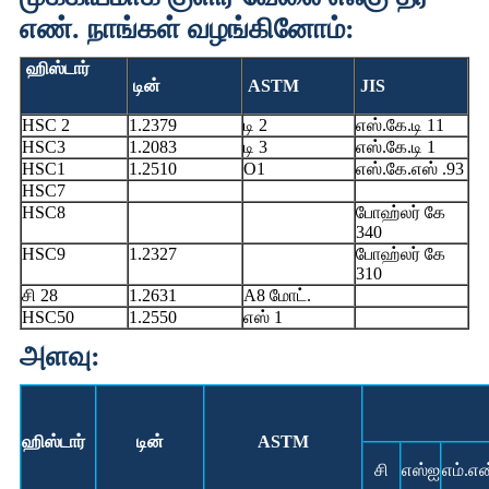
எண். நாங்கள் வழங்கினோம்:
ஹிஸ்டார்
டின்
ASTM
JIS
HSC 2
1.2379
டி 2
எஸ்.கே.டி 11
HSC3
1.2083
டி 3
எஸ்.கே.டி 1
HSC1
1.2510
O1
எஸ்.கே.எஸ் .93
HSC7
HSC8
போஹ்லர் கே
340
HSC9
1.2327
போஹ்லர் கே
310
சி 28
1.2631
A8 மோட்.
HSC50
1.2550
எஸ் 1
அளவு:
ஹிஸ்டார்
டின்
ASTM
சி
எஸ்ஐ
எம்.என