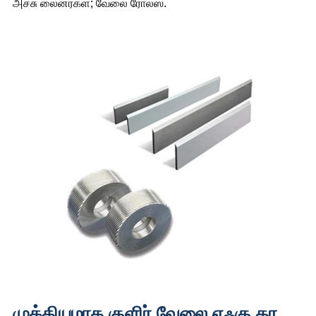
அச்சு லைனர்கள்; வேலை ரோல்ஸ்.
முக்கியமாக குளிர் வேலை எஃகு தர