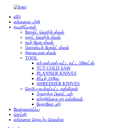
வீடு
எங்களை பற்றி
தயாரிப்புகள்
கோல்ட் வொர்க் ஸ்டீல்
ஹாட் வொர்க் ஸ்டீல்
உயர் வேக ஸ்டீல்
பிளாஸ்டிக் மோல்ட் ஸ்டீல்
நிலையான ஸ்டீல்
TOOL
எச்.எஸ்.எஸ் வட்ட வட்ட பிளேட்ஸ்
TCT COLD SAW
PLANNER KNIVES
சிப்பர் அறிவு
SHREDDER KNIVES
செமி-முடிக்கப்பட்ட வங்கிகள்
அரைத்த பிளாட் பார்
சுற்றறிக்கை சா வங்கிகள்
ஹோலோ பார்
வேலைவாய்ப்பு
செய்தி
எங்களை தொடர்பு கொள்ள