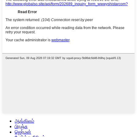
ஆங்கிலம்
பிரஞ்சு
ஜெர்மன்