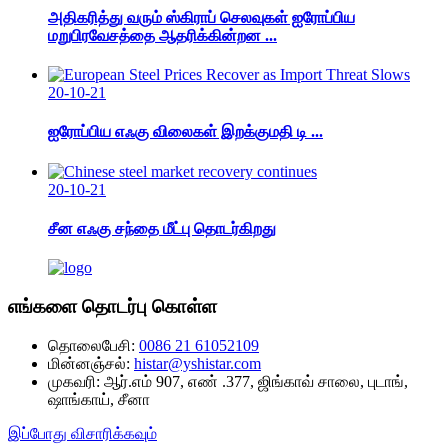
அதிகரித்து வரும் ஸ்கிராப் செலவுகள் ஐரோப்பிய
மறுபிரவேசத்தை ஆதரிக்கின்றன ...
20-10-21
ஐரோப்பிய எஃகு விலைகள் இறக்குமதி டி ...
20-10-21
சீன எஃகு சந்தை மீட்பு தொடர்கிறது
எங்களை தொடர்பு கொள்ள
தொலைபேசி:
0086 21 61052109
மின்னஞ்சல்:
histar@yshistar.com
முகவரி:
ஆர்.எம் 907, எண் .377, ஜிங்காவ் சாலை, புடாங்,
ஷாங்காய், சீனா
இப்போது விசாரிக்கவும்