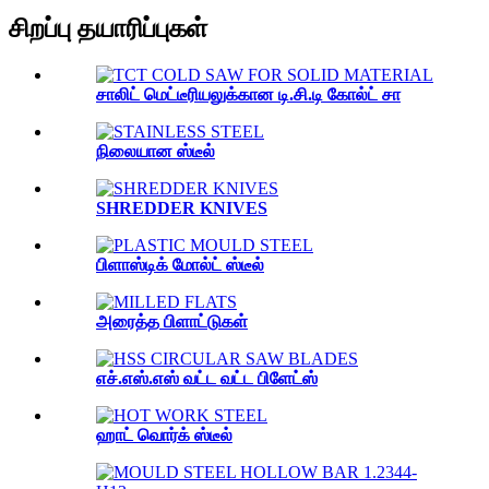
சிறப்பு தயாரிப்புகள்
சாலிட் மெட்டீரியலுக்கான டி.சி.டி கோல்ட் சா
நிலையான ஸ்டீல்
SHREDDER KNIVES
பிளாஸ்டிக் மோல்ட் ஸ்டீல்
அரைத்த பிளாட்டுகள்
எச்.எஸ்.எஸ் வட்ட வட்ட பிளேட்ஸ்
ஹாட் வொர்க் ஸ்டீல்