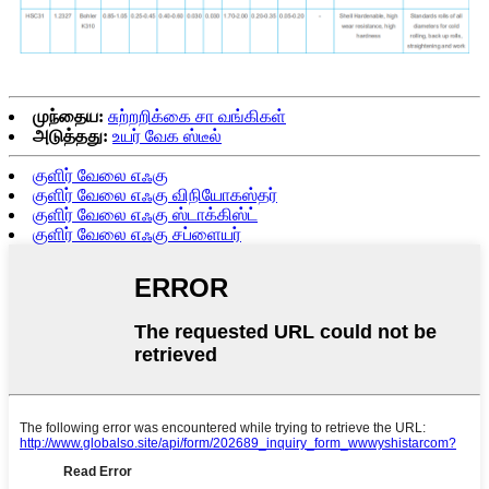
முந்தைய:
சுற்றறிக்கை சா வங்கிகள்
அடுத்தது:
உயர் வேக ஸ்டீல்
குளிர் வேலை எஃகு
குளிர் வேலை எஃகு விநியோகஸ்தர்
குளிர் வேலை எஃகு ஸ்டாக்கிஸ்ட்
குளிர் வேலை எஃகு சப்ளையர்