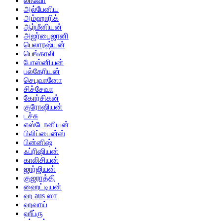
லாவோ
அல்பேனிய
அம்ஹாரிக்
ஆர்மீனியன்
அஜர்பைஜானி
பெலாரஷ்யன்
பெங்காலி
போஸ்னியன்
பல்கேரியன்
செபுவானோ
சிச்சேவா
கோர்சிகன்
குரோஷியன்
டச்சு
எஸ்டோனியன்
பிலிப்பைன்ஸ்
பின்னிஷ்
ஃப்ரிஷியன்
காலிசியன்
ஜார்ஜியன்
குஜராத்தி
ஹைட்டியன்
ஹ aus ஸா
ஹவாய்
ஹீப்ரு