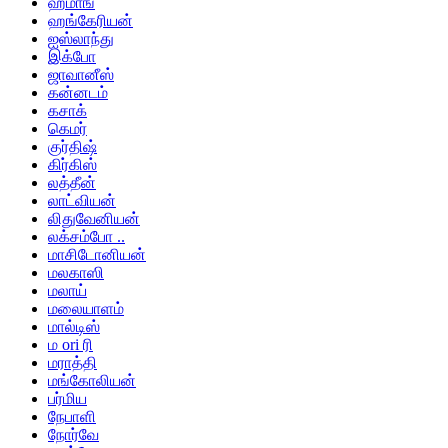
ஹ்மாங்
ஹங்கேரியன்
ஐஸ்லாந்து
இக்போ
ஜாவானீஸ்
கன்னடம்
கசாக்
கெமர்
குர்திஷ்
கிர்கிஸ்
லத்தீன்
லாட்வியன்
லிதுவேனியன்
லக்சம்போ ..
மாசிடோனியன்
மலகாஸி
மலாய்
மலையாளம்
மால்டிஸ்
ம ori ரி
மராத்தி
மங்கோலியன்
பர்மிய
நேபாளி
நோர்வே