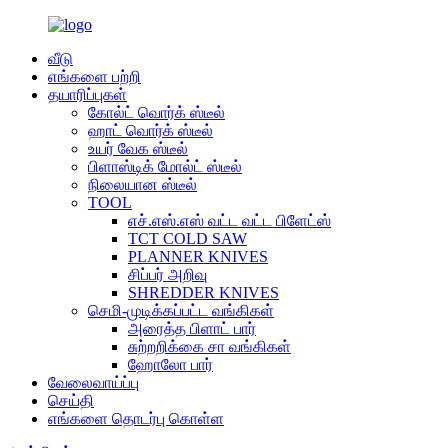
வீடு
எங்களை பற்றி
தயாரிப்புகள்
கோல்ட் வொர்க் ஸ்டீல்
ஹாட் வொர்க் ஸ்டீல்
உயர் வேக ஸ்டீல்
பிளாஸ்டிக் மோல்ட் ஸ்டீல்
நிலையான ஸ்டீல்
TOOL
எச்.எஸ்.எஸ் வட்ட வட்ட பிளேட்ஸ்
TCT COLD SAW
PLANNER KNIVES
சிப்பர் அறிவு
SHREDDER KNIVES
செமி-முடிக்கப்பட்ட வங்கிகள்
அரைத்த பிளாட் பார்
சுற்றறிக்கை சா வங்கிகள்
ஹோலோ பார்
வேலைவாய்ப்பு
செய்தி
எங்களை தொடர்பு கொள்ள