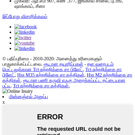
முகவரி:
ஆர்.எம் 907, எண் .377, ஜிங்காவ் சாலை, புடாங்,
ஷாங்காய், சீனா
இப்போது விசாரிக்கவும்
© பதிப்புரிமை - 2010-2020: அனைத்து உரிமைகளும்
பாதுகாக்கப்பட்டவை.
சூடான தயாரிப்புகள்
-
தள வரைபடம்
மெட்டலுக்கான Tct சுற்றறிக்கை சா பிளேட்
,
Tct சுற்றறிக்கை சா
பிளேட்
,
Hss M35 சுற்றறிக்கை சா கத்திகள்
,
Hss M2 சுற்றறிக்கை சா
கத்திகள்
,
சூடான பணி கருவி எஃகு அரைக்கப்பட்ட தட்டையான
பட்டி
,
Tct சுற்றறிக்கை சா கத்திகள்
,
மின்னஞ்சல் அனுப்பு
x