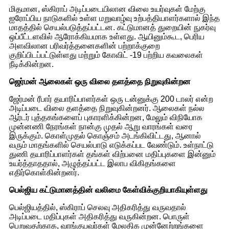
மிதமான, ஸ்கிராப் அடிப்படையிலான விலை உயர்வுகள் மேற்கு
ஐரோப்பிய நாடுகளில் உள்ள மறுவாழ்வு உற்பத்தியாளர்களால் இந்த
மாதத்தில் செயல்படுத்தப்பட்டன. கட்டுமானத் துறையின் நுகர்வு
ஒப்பீட்டளவில் ஆரோக்கியமாக உள்ளது. ஆயினும்கூட, பெரிய
அளவிலான பரிவர்த்தனைகளின் பற்றாக்குறை
குறிப்பிடப்பட்டுள்ளது மற்றும் கோவிட் -19 பற்றிய கவலைகள்
நீடிக்கின்றன.
ஜெர்மன் ஆலைகள் ஒரு விலை தளத்தை நிறுவுகின்றன
ஜேர்மன் ரீபார் தயாரிப்பாளர்கள் ஒரு டன்னுக்கு 200 டாலர் என்ற
அடிப்படை விலை தளத்தை நிறுவுகின்றனர். ஆலைகள் நல்ல
ஆர்டர் புத்தகங்களைப் புகாரளிக்கின்றன, மேலும் விநியோக
முன்னணி நேரங்கள் நான்கு முதல் ஆறு வாரங்கள் வரை
இருக்கும். கொள்முதல் கொஞ்சம் அடங்கிவிட்டது, ஆனால்
வரும் மாதங்களில் செயல்பாடு எடுக்கப்பட வேண்டும். உள்நாட்டு
துணி தயாரிப்பாளர்கள் தங்கள் விற்பனை மதிப்புகளை இன்னும்
உயர்த்தாததால், அழுத்தப்பட்ட இலாப விகிதங்களை
எதிர்கொள்கின்றனர்.
பெல்ஜிய கட்டுமானத்தின் வலிமை கேள்விக்குறியாகியுள்ளது
பெல்ஜியத்தில், ஸ்கிராப் செலவு அதிகரித்து வருவதால்
அடிப்படை மதிப்புகள் அதிகரித்து வருகின்றன. பொருள்
பெறுவதற்காக, வாங்குபவர்கள் மேலதிக முன்னேற்றங்களை