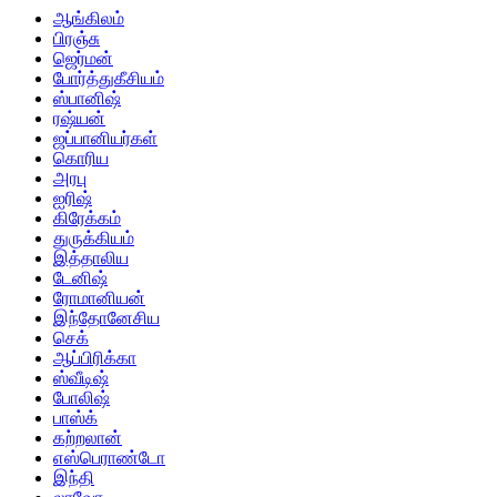
ஆங்கிலம்
பிரஞ்சு
ஜெர்மன்
போர்த்துகீசியம்
ஸ்பானிஷ்
ரஷ்யன்
ஜப்பானியர்கள்
கொரிய
அரபு
ஐரிஷ்
கிரேக்கம்
துருக்கியம்
இத்தாலிய
டேனிஷ்
ரோமானியன்
இந்தோனேசிய
செக்
ஆப்பிரிக்கா
ஸ்வீடிஷ்
போலிஷ்
பாஸ்க்
கற்றலான்
எஸ்பெராண்டோ
இந்தி