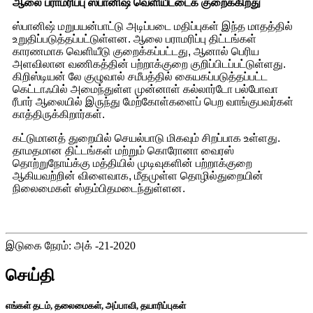
ஆலை பராமரிப்பு ஸ்பானிஷ் வெளியீட்டைக் குறைக்கிறது
ஸ்பானிஷ் மறுபயன்பாட்டு அடிப்படை மதிப்புகள் இந்த மாதத்தில்
உறுதிப்படுத்தப்பட்டுள்ளன. ஆலை பராமரிப்பு திட்டங்கள்
காரணமாக வெளியீடு குறைக்கப்பட்டது, ஆனால் பெரிய
அளவிலான வணிகத்தின் பற்றாக்குறை குறிப்பிடப்பட்டுள்ளது.
கிறிஸ்டியன் லே குழுவால் சமீபத்தில் கையகப்படுத்தப்பட்ட
கெட்டாஃபில் அமைந்துள்ள முன்னாள் கல்லார்டோ பல்போவா
ரீபார் ஆலையில் இருந்து மேற்கோள்களைப் பெற வாங்குபவர்கள்
காத்திருக்கிறார்கள்.
கட்டுமானத் துறையில் செயல்பாடு மிகவும் சிறப்பாக உள்ளது.
தாமதமான திட்டங்கள் மற்றும் கொரோனா வைரஸ்
தொற்றுநோய்க்கு மத்தியில் முடிவுகளின் பற்றாக்குறை
ஆகியவற்றின் விளைவாக, மீதமுள்ள தொழில்துறையின்
நிலைமைகள் ஸ்தம்பிதமடைந்துள்ளன.
இடுகை நேரம்: அக் -21-2020
செய்தி
எங்கள் தடம், தலைமைகள், அப்பாவி, தயாரிப்புகள்