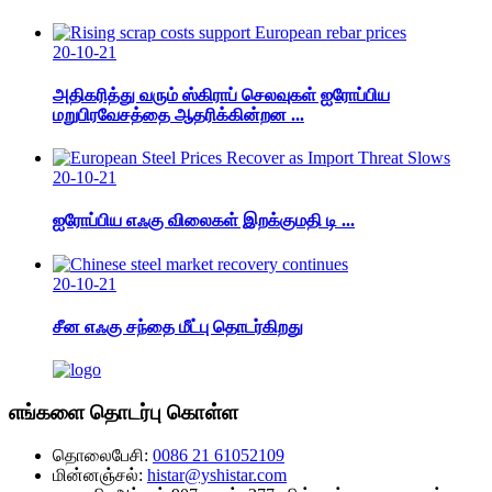
20-10-21
அதிகரித்து வரும் ஸ்கிராப் செலவுகள் ஐரோப்பிய
மறுபிரவேசத்தை ஆதரிக்கின்றன ...
20-10-21
ஐரோப்பிய எஃகு விலைகள் இறக்குமதி டி ...
20-10-21
சீன எஃகு சந்தை மீட்பு தொடர்கிறது
எங்களை தொடர்பு கொள்ள
தொலைபேசி:
0086 21 61052109
மின்னஞ்சல்:
histar@yshistar.com