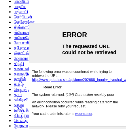
பாஷ்டோ
பாரசீக
பஞ்சாபி
செர்பியன்
செசோதோ
சிங்களம்
ஸ்லோவாக்
ஸ்லோவேனியன்
சோமாலி
சமோவான்
ஸ்காட்ஸ் கேலிக்
ஷோனா
சிந்தி
சுண்டனீஸ்
சுவாஹிலி
தாஜிக்
தமிழ்
தெலுங்கு
தாய்
உக்ரேனிய
உருது
உஸ்பெக்
வியட்நாமிய
வெல்ஷ்
ஹோசா