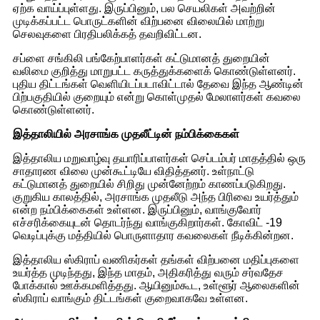
ஏற்க வாய்ப்புள்ளது. இருப்பினும், பல செயலிகள் அவற்றின்
முடிக்கப்பட்ட பொருட்களின் விற்பனை விலையில் மாற்று
செலவுகளை பிரதிபலிக்கத் தவறிவிட்டன.
சப்ளை சங்கிலி பங்கேற்பாளர்கள் கட்டுமானத் துறையின்
வலிமை குறித்து மாறுபட்ட கருத்துக்களைக் கொண்டுள்ளனர்.
புதிய திட்டங்கள் வெளியிடப்படாவிட்டால் தேவை இந்த ஆண்டின்
பிற்பகுதியில் குறையும் என்று கொள்முதல் மேலாளர்கள் கவலை
கொண்டுள்ளனர்.
இத்தாலியில் அரசாங்க முதலீட்டின் நம்பிக்கைகள்
இத்தாலிய மறுவாழ்வு தயாரிப்பாளர்கள் செப்டம்பர் மாதத்தில் ஒரு
சாதாரண விலை முன்கூட்டியே விதித்தனர். உள்நாட்டு
கட்டுமானத் துறையில் சிறிது முன்னேற்றம் காணப்படுகிறது.
குறுகிய காலத்தில், அரசாங்க முதலீடு அந்த பிரிவை உயர்த்தும்
என்ற நம்பிக்கைகள் உள்ளன. இருப்பினும், வாங்குவோர்
எச்சரிக்கையுடன் தொடர்ந்து வாங்குகிறார்கள். கோவிட் -19
வெடிப்புக்கு மத்தியில் பொருளாதார கவலைகள் நீடிக்கின்றன.
இத்தாலிய ஸ்கிராப் வணிகர்கள் தங்கள் விற்பனை மதிப்புகளை
உயர்த்த முடிந்தது, இந்த மாதம், அதிகரித்து வரும் சர்வதேச
போக்கால் ஊக்கமளித்தது. ஆயினும்கூட, உள்ளூர் ஆலைகளின்
ஸ்கிராப் வாங்கும் திட்டங்கள் குறைவாகவே உள்ளன.