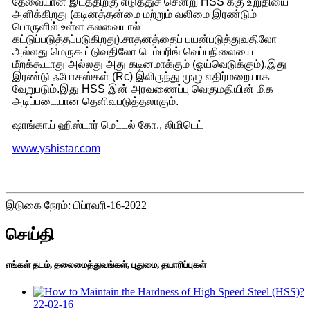
தேவையான இடத்திற்கு எடுத்துச் சென்று HSS க்கு உறுதியை
அளிக்கிறது (கடினத்தன்மை மற்றும் வலிமை இரண்டும்
பொருளில் உள்ள கலவையால்
கட்டுப்படுத்தப்படுகிறது).சாதனத்தைப் பயன்படுத்துவதிலோ
அல்லது மெருகூட்டுவதிலோ டெம்பரிங் வெப்பநிலையை
மீறக்கூடாது அல்லது அது கடினமாக்கும் (ஓய்வெடுக்கும்).இது
இரண்டு ஃபோகஸ்கள் (Rc) இலிருந்து முழு எதிர்மறையாக
வேறுபடும்.இது HSS இன் அரவணைப்பு வெகுமதியின் மிக
அடிப்படையான தெளிவுபடுத்தலாகும்.
ஷாங்காய் ஹிஸ்டார் மெட்டல் கோ., லிமிடெட்
www.yshistar.com
இடுகை நேரம்: பிப்ரவரி-16-2022
செய்தி
எங்கள் தடம், தலைமைத்துவங்கள், புதுமை, தயாரிப்புகள்
22-02-16