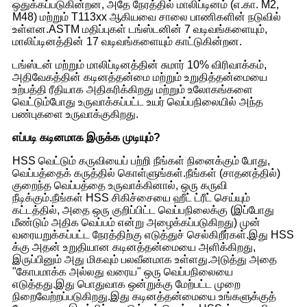
ஒதுக்கப்படுகின்றன, அதே நேரத்தில் மாலிப்டினம் (எ.கா. M2,
M48) மற்றும் T113xx ஆகியவை சாலை பாணிகளின் நடுவில்
உள்ளன.ASTM மதிப்புகள் டங்ஸ்டனின் 7 வடிவங்களையும்,
மாலிப்டினத்தின் 17 வடிவங்களையும் காட்டுகின்றன.
டங்ஸ்டன் மற்றும் மாலிப்டினத்தின் சுமார் 10% விரிவாக்கம்,
அதிவேகத்தின் கடினத்தன்மை மற்றும் உறுதித்தன்மையை
உற்பத்தி ரீதியாக அதிகரிக்கிறது மற்றும் உலோகங்களை
வெட்டும்போது உருவாக்கப்பட்ட உயர் வெப்பநிலையில் அந்த
பண்புகளை உருவாக்குகிறது.
எப்படி கடினமாக இருக்க முடியும்?
HSS வெட்டும் கருவியைப் பற்றி நீங்கள் நினைக்கும் போது, ​​
வெப்பத்தைக் கருத்தில் கொள்ளுங்கள்.நீங்கள் (சாதனத்தில்)
குறைந்த வெப்பத்தை உருவாக்கினால், ஒரு கருவி
நீடிக்கும்.நீங்கள் HSS சிகிச்சையை ஹீட் ட்ரீட் செய்யும்
கட்டத்தில், அதை ஒரு குறிப்பிட்ட வெப்பநிலைக்கு (இப்போது
மீண்டும் அதிக வெப்பம் என்று அழைக்கப்படுகிறது) முன்
வரையறுக்கப்பட்ட நேரத்திற்கு எடுத்துச் செல்கிறீர்கள்.இது HSS
க்கு அதன் உறுதியான கடினத்தன்மையை அளிக்கிறது,
இருப்பினும் அது மிகவும் பலவீனமாக உள்ளது.அடுத்து அதை
"கோபமாக்க அல்லது வரைய" ஒரு வெப்பநிலையை
எடுத்தது.இது பொதுவாக ஒன்றுக்கு மேற்பட்ட முறை
நிறைவேற்றப்படுகிறது.இது கடினத்தன்மையை உங்களுக்குத்