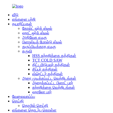
வீடு
எங்களை பற்றி
தயாரிப்புகள்
கோல்ட் ஒர்க் ஸ்டீல்
ஹாட் ஒர்க் ஸ்டீல்
அதிவேக எஃகு
பிளாஸ்டிக் மோல்டு ஸ்டீல்
துருப்பிடிக்காத எஃகு
கருவி
HSS சுற்றறிக்கை கத்திகள்
TCT COLD SAW
திட்டமிடுபவர் கத்திகள்
சிப்பர் கத்திகள்
ஷ்ரெட்டர் கத்திகள்
அரை முடிக்கப்பட்ட வெற்றிடங்கள்
அரைக்கப்பட்ட பிளாட் பார்
சுற்றறிக்கை வெற்றிடங்கள்
ஹாலோ பார்
வேலைவாய்ப்பு
செய்தி
தொழில் செய்தி
எங்களை தொடர்பு கொள்ள