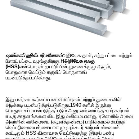
ஷாங்காய் ஹிஸ்டார் உலோகம்
அதிவேக தாள், சுற்று பட்டை மற்றும்
பிளாட் பட்டை வழங்குகிறது.
H
அதிவேக எஃகு
(HSS)
வன்பொருள் தயாரிப்பின் துணைக்குழு ஆகும்,
பொதுவாக வெட்டும் கருவிப் பொருளாகப்
பயன்படுத்தப்படுகிறது.
இது பவர்-சா கூர்மையான விளிம்புகள் மற்றும் துளைகளில்
அடிக்கடி பயன்படுத்தப்படுகிறது.1940 களில் இருந்து
பொதுவாகப் பயன்படுத்தப்படும் அனுபவம் வாய்ந்த உயர் கார்பன்
எஃகு சாதனங்களை விட இது வலிமையானது, ஏனெனில் அவை
அவற்றின் வலிமையை (கடினத்தன்மை) பாதிக்காமல் உயர்ந்த
வெப்பநிலையைக் கையாள முடியும்.உயர் கார்பன் ஸ்டீலைக்
காட்டிலும் HSS விரைவாக வெட்டுவதற்கு இந்தப் பண்பு
உதவுகிறது, எனவே அதிவேக ஸ்டீல் என்ற சொல்.அறை