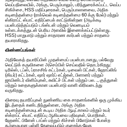
வெப்பநிலையில், அங்கு, பெரும்பாலும், பரிந்துரைக்கப்பட்ட வெப்ப
சிகிச்சை, HSS மதிப்புரைகள், பெரும்பாலானவை, அதிக
கடினத்தன்மை (ராக்வெல் கடினத்தன்மை 60 க்கு மேல்) மற்றும்
ஸ்கிராப்ட் ஸ்பாட் எதிர்ப்பைக் காட்டுகின்றன (அடிக்கடி
பயன்படுத்தப்படும் டங்ஸ்டன் மற்றும் வெனடியம்
உள்ளடக்கத்துடன் பெரிய அளவில் இணைக்கப்பட்டுள்ளது.
HSS) மாறுபாடு மற்றும் சாதாரண கார்பன் மற்றும் சாதனம்
தயாராகிறது.
விண்ணப்பங்கள்
அதிவேகத் தயாரிப்பின் முதன்மைப் பயன்பாடானது, பல்வேறு
வெட்டுக் கருவிகளை அசெம்பிள் செய்வதில் தொடர்கிறது:
டிரில்ஸ், டப்ஸ், ப்ராசசிங் கட்டர்கள், டிவைஸ் பிட்கள், ஹோப்லிங்
(கியர்) கட்டர்கள், ஷார் ஷார்ப் எட்ஜ்கள், பிளானர் மற்றும்
ஜாயிண்டர் விளிம்புகள், சுவிட்ச் பிட்கள் மற்றும் பல. ., குத்துகள்
மற்றும் உதைகளுக்கான பயன்பாடு வாளி விரிவடைந்து
வருகிறது.
விரைவு தயாரிப்புகள் நுண்ணிய கை சாதனங்களில் ஒரு முக்கிய
இடத்தைக் கண்டறிந்துள்ளன, அங்கு அதிக
கடினத்தன்மையுடன் கூடிய அதிக ஆயுட்காலம் மற்றும் உயர்
ஸ்க்ராப்ட் ஸ்பாட் எதிர்ப்பு ஆகியவை பதிவுகள், பொறிகள்,
ஹேண்ட் பிளேன் டாப்ஸ் மற்றும் கிச்சன் பிளேடுகள் போன்ற
கூர்மையான புள்ளி தேவைப்படும் குறைந்த-வேக