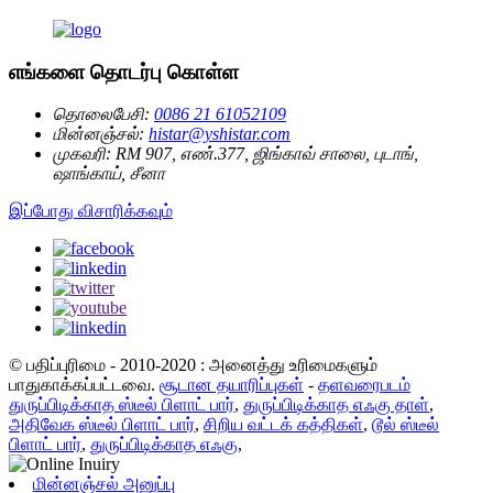
எங்களை தொடர்பு கொள்ள
தொலைபேசி:
0086 21 61052109
மின்னஞ்சல்:
histar@yshistar.com
முகவரி:
RM 907, எண்.377, ஜிங்காவ் சாலை, புடாங்,
ஷாங்காய், சீனா
இப்போது விசாரிக்கவும்
© பதிப்புரிமை - 2010-2020 : அனைத்து உரிமைகளும்
பாதுகாக்கப்பட்டவை.
சூடான தயாரிப்புகள்
-
தளவரைபடம்
துருப்பிடிக்காத ஸ்டீல் பிளாட் பார்
,
துருப்பிடிக்காத எஃகு தாள்
,
அதிவேக ஸ்டீல் பிளாட் பார்
,
சிறிய வட்டக் கத்திகள்
,
டூல் ஸ்டீல்
பிளாட் பார்
,
துருப்பிடிக்காத எஃகு
,
மின்னஞ்சல் அனுப்பு