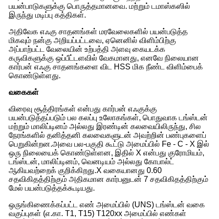
பயன்பாடுகளுக்கு பொருத்தமானவை. மற்றும் டமாஸ்கஸில்
இருந்து மடிப்பு கத்திகள்.
அதிவேக எஃகு சாதனங்கள் மரவேலைகளில் பயன்படுத்த
மிகவும் நன்கு அறியப்பட்டவை, ஏனெனில் விளிம்பிற்கு
அப்பாற்பட்ட வேலையின் உற்பத்தி அளவு கையடக்க
கருவிகளுக்கு ஒப்பீட்டளவில் வேகமானது, எனவே நிலையான
கார்பன் எஃகு சாதனங்களை விட HSS மிக நீண்ட விளிம்பைக்
கொண்டுள்ளது.
வகைகள்
விரைவு சூத்திரங்கள் என்பது கார்பன் எஃகுக்கு
பயன்படுத்தப்படும் பல கலப்பு உலோகங்கள், பொதுவாக டங்ஸ்டன்
மற்றும் மாலிப்டினம் அல்லது இரண்டின் கலவையிலிருந்து, சில
நேரங்களில் தனித்தனி கலவைகளுடன் அவற்றின் பண்புகளைப்
பெறுகின்றன.அவை பல-பகுதி கூட்டு அமைப்பில் Fe - C - X இல்
ஒரு நிலையைக் கொண்டுள்ளன, இதில் X என்பது குரோமியம்,
டங்ஸ்டன், மாலிப்டினம், வெனடியம் அல்லது கோபால்ட்
ஆகியவற்றைக் குறிக்கிறது.X வகையானது 0.60
சதவிகிதத்திற்கும் அதிகமான கார்பனுடன் 7 சதவிகிதத்திற்கும்
மேல் பயன்படுத்தக்கூடியது.
ஒருங்கிணைக்கப்பட்ட எண் அமைப்பில் (UNS) டங்ஸ்டன் வகை
வகுப்புகள் (எ.கா. T1, T15) T120xx அமைப்பில் எண்கள்