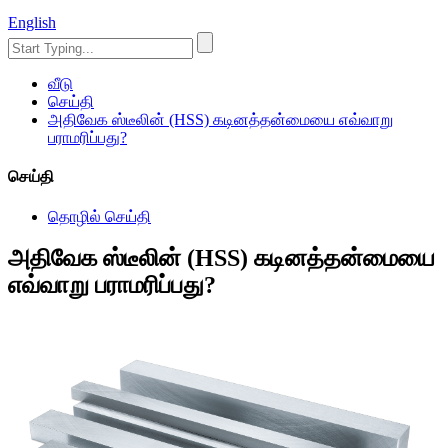
English
வீடு
செய்தி
அதிவேக ஸ்டீலின் (HSS) கடினத்தன்மையை எவ்வாறு
பராமரிப்பது?
செய்தி
தொழில் செய்தி
அதிவேக ஸ்டீலின் (HSS) கடினத்தன்மையை
எவ்வாறு பராமரிப்பது?